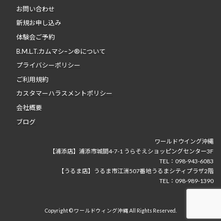
お問い合わせ
新規お申し込み
体験会ご予約
B.M.L.T.カムマシｰン®について
プライバシーポリシー
ご利用規約
カスタマーハラスメントポリシー
会社概要
ブログ
ワールドウイング沖縄
【浦添店】浦添市城間4-7-1 うらそえショッピングセンター3F
TEL：098-943-6083
【うるま店】うるま市江洲507番地うるまシティプラザ2階
TEL：098-989-1390
Copyright © ワールドウィング沖縄 All Rights Reserved.